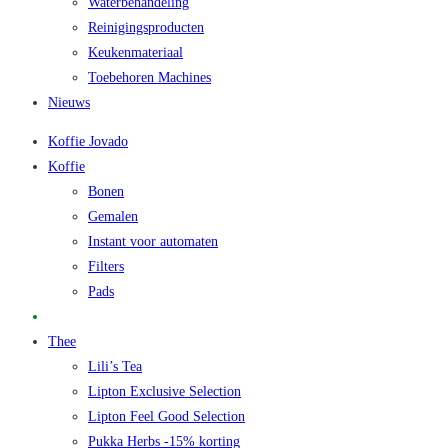
Waterbehandeling
Reinigingsproducten
Keukenmateriaal
Toebehoren Machines
Nieuws
Koffie Jovado
Koffie
Bonen
Gemalen
Instant voor automaten
Filters
Pads
Promo
Thee
Lili’s Tea
Lipton Exclusive Selection
Lipton Feel Good Selection
Pukka Herbs -15% korting