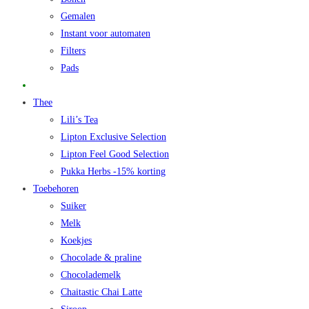
Gemalen
Instant voor automaten
Filters
Pads
Promo
Thee
Lili’s Tea
Lipton Exclusive Selection
Lipton Feel Good Selection
Pukka Herbs -15% korting
Toebehoren
Suiker
Melk
Koekjes
Chocolade & praline
Chocolademelk
Chaitastic Chai Latte