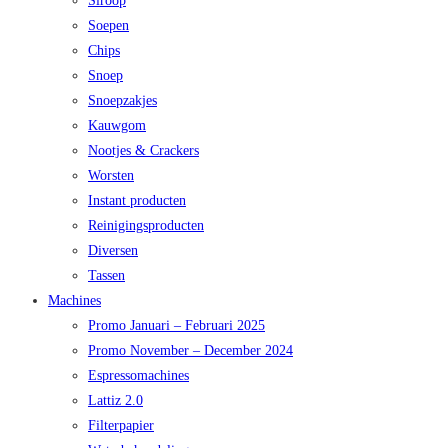
Siroop
Soepen
Chips
Snoep
Snoepzakjes
Kauwgom
Nootjes & Crackers
Worsten
Instant producten
Reinigingsproducten
Diversen
Tassen
Machines
Promo Januari – Februari 2025
Promo November – December 2024
Espressomachines
Lattiz 2.0
Filterpapier