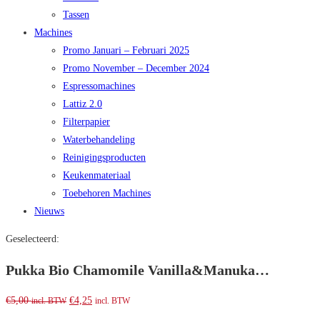
Tassen
Machines
Promo Januari – Februari 2025
Promo November – December 2024
Espressomachines
Lattiz 2.0
Filterpapier
Waterbehandeling
Reinigingsproducten
Keukenmateriaal
Toebehoren Machines
Nieuws
Geselecteerd:
Pukka Bio Chamomile Vanilla&Manuka…
€
5,00
€
4,25
incl. BTW
incl. BTW