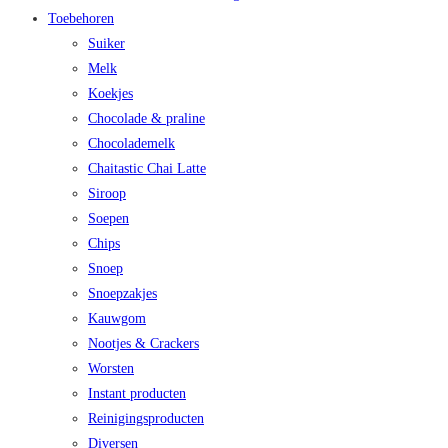
Toebehoren
Suiker
Melk
Koekjes
Chocolade & praline
Chocolademelk
Chaitastic Chai Latte
Siroop
Soepen
Chips
Snoep
Snoepzakjes
Kauwgom
Nootjes & Crackers
Worsten
Instant producten
Reinigingsproducten
Diversen