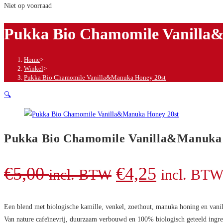
Niet op voorraad
Pukka Bio Chamomile Vanilla
Home
>
Winkel
>
Pukka Bio Chamomile Vanilla&Manuka Honey 20st
🔍
Pukka Bio Chamomile Vanilla&Manuka 
€
5,00
€
4,25
incl. BTW
incl. BT
Een blend met biologische kamille, venkel, zoethout, manuka honing en vanil
Van nature cafeïnevrij, duurzaam verbouwd en 100% biologisch geteeld ingre