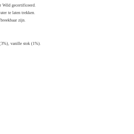
r Wild gecertificeerd.
ter te laten trekken.
fbreekbaar zijn.
(3%), vanille stok (1%).