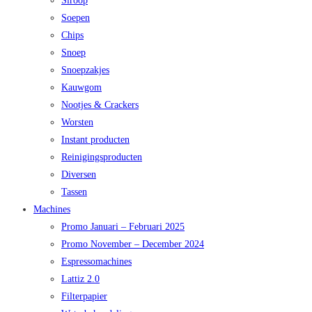
Siroop
Soepen
Chips
Snoep
Snoepzakjes
Kauwgom
Nootjes & Crackers
Worsten
Instant producten
Reinigingsproducten
Diversen
Tassen
Machines
Promo Januari – Februari 2025
Promo November – December 2024
Espressomachines
Lattiz 2.0
Filterpapier