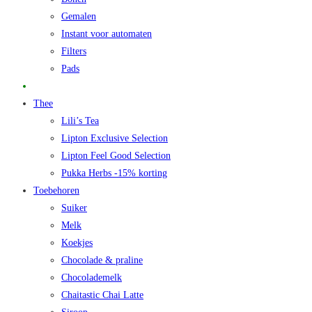
Gemalen
Instant voor automaten
Filters
Pads
Promo
Thee
Lili’s Tea
Lipton Exclusive Selection
Lipton Feel Good Selection
Pukka Herbs -15% korting
Toebehoren
Suiker
Melk
Koekjes
Chocolade & praline
Chocolademelk
Chaitastic Chai Latte