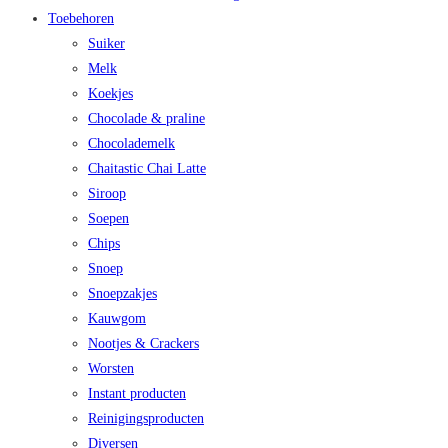
Toebehoren
Suiker
Melk
Koekjes
Chocolade & praline
Chocolademelk
Chaitastic Chai Latte
Siroop
Soepen
Chips
Snoep
Snoepzakjes
Kauwgom
Nootjes & Crackers
Worsten
Instant producten
Reinigingsproducten
Diversen