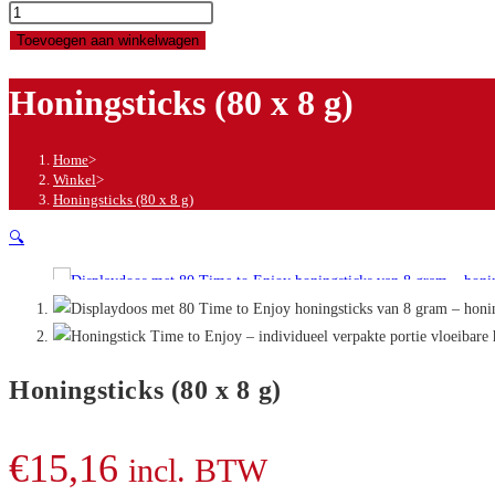
Honingsticks
(80
Toevoegen aan winkelwagen
x
Honingsticks (80 x 8 g)
8
g)
aantal
Home
>
Winkel
>
Honingsticks (80 x 8 g)
🔍
Honingsticks (80 x 8 g)
€
15,16
incl. BTW