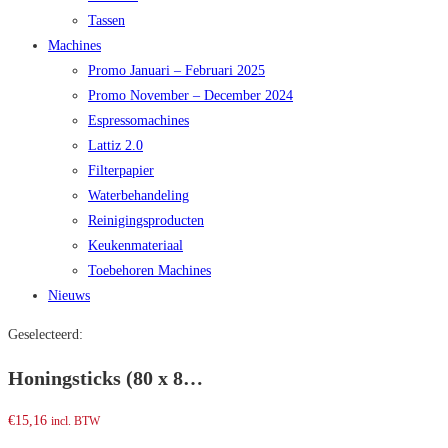
Tassen
Machines
Promo Januari – Februari 2025
Promo November – December 2024
Espressomachines
Lattiz 2.0
Filterpapier
Waterbehandeling
Reinigingsproducten
Keukenmateriaal
Toebehoren Machines
Nieuws
Geselecteerd:
Honingsticks (80 x 8…
€
15,16
incl. BTW