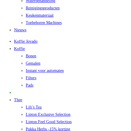
Waterbehandeling
Reinigingsproducten
Keukenmateriaal
Toebehoren Machines
Nieuws
Koffie Jovado
Koffie
Bonen
Gemalen
Instant voor automaten
Filters
Pads
Promo
Thee
Lili’s Tea
Lipton Exclusive Selection
Lipton Feel Good Selection
Pukka Herbs -15% korting