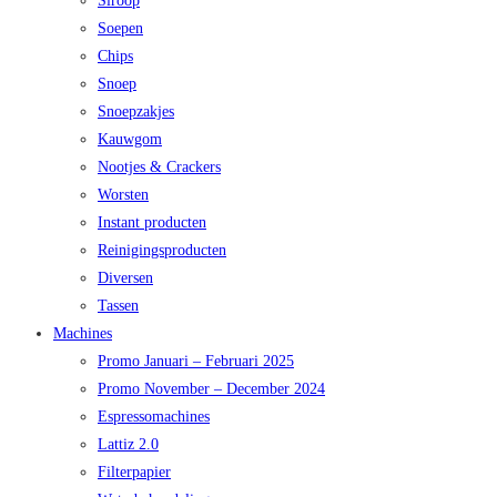
Siroop
Soepen
Chips
Snoep
Snoepzakjes
Kauwgom
Nootjes & Crackers
Worsten
Instant producten
Reinigingsproducten
Diversen
Tassen
Machines
Promo Januari – Februari 2025
Promo November – December 2024
Espressomachines
Lattiz 2.0
Filterpapier