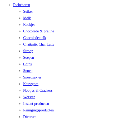
Toebehoren
Suiker
Melk
Koekjes
Chocolade & praline
Chocolademelk
Chaitastic Chai Latte
Siroop
Soepen
Chips
Snoep
Snoepzakjes
Kauwgom
Nootjes & Crackers
Worsten
Instant producten
Reinigingsproducten
Diversen