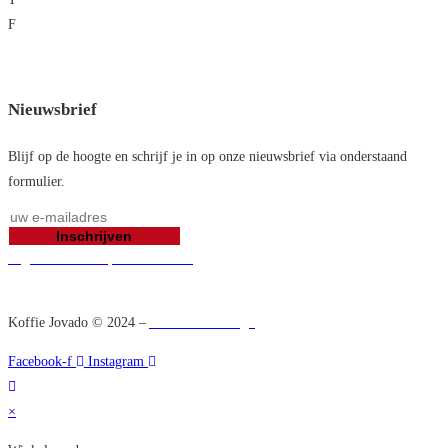
F
+32 89 72 22 07
lanaken@jovado.be
Nieuwsbrief
Blijf op de hoogte en schrijf je in op onze nieuwsbrief via onderstaand
formulier.
Inschrijven
Algemene verkoopsvoorwaarden
Koffie Jovado © 2024 –
Acrona Webdesign
Facebook-f
Instagram
×