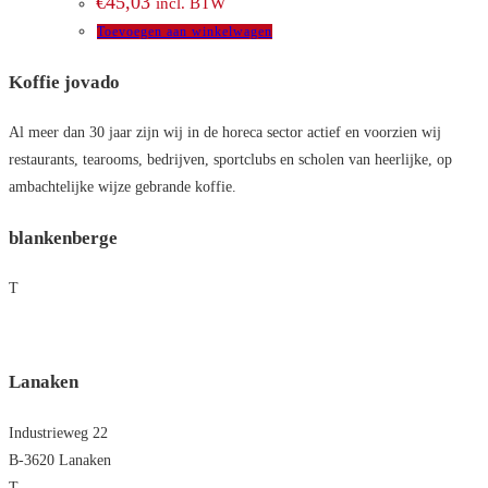
€
45,03
incl. BTW
Toevoegen aan winkelwagen
Koffie jovado
Al meer dan 30 jaar zijn wij in de horeca sector actief en voorzien wij
restaurants, tearooms, bedrijven, sportclubs en scholen van heerlijke, op
ambachtelijke wijze gebrande koffie.
blankenberge
T
+32 475 86 75 49
blankenberge@jovado.be
Lanaken
Industrieweg 22
B-3620 Lanaken
T
+32 8
9 71 73 02