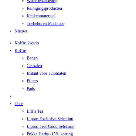
Waterbehandeling
Reinigingsproducten
Keukenmateriaal
Toebehoren Machines
Nieuws
Koffie Jovado
Koffie
Bonen
Gemalen
Instant voor automaten
Filters
Pads
Promo
Thee
Lili’s Tea
Lipton Exclusive Selection
Lipton Feel Good Selection
Pukka Herbs -15% korting