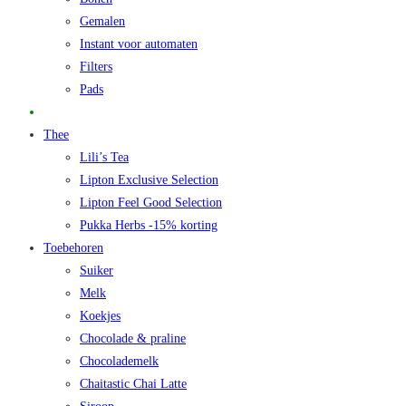
Gemalen
Instant voor automaten
Filters
Pads
Promo
Thee
Lili’s Tea
Lipton Exclusive Selection
Lipton Feel Good Selection
Pukka Herbs -15% korting
Toebehoren
Suiker
Melk
Koekjes
Chocolade & praline
Chocolademelk
Chaitastic Chai Latte