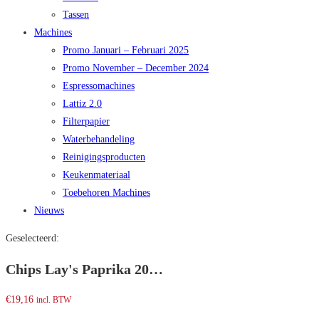
Tassen
Machines
Promo Januari – Februari 2025
Promo November – December 2024
Espressomachines
Lattiz 2.0
Filterpapier
Waterbehandeling
Reinigingsproducten
Keukenmateriaal
Toebehoren Machines
Nieuws
Geselecteerd:
Chips Lay's Paprika 20…
€
19,16
incl. BTW