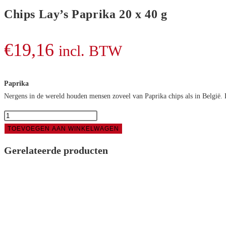
Chips Lay’s Paprika 20 x 40 g
€
19,16
incl. BTW
Paprika
Nergens in de wereld houden mensen zoveel van Paprika chips als in België. Ee
Chips
Lay's
TOEVOEGEN AAN WINKELWAGEN
Paprika
Gerelateerde producten
20
x
40
g
aantal