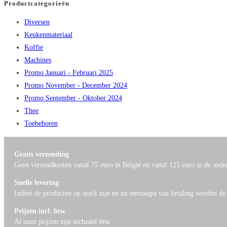
Productcategorieën
Diversen
Keukenmateriaal
Koffie
Machines
Promo Januari - Februari 2025
Promo November - December 2024
Promo September - Oktober 2024
Thee
Toebehoren
Gratis verzending
Geen verzendkosten vanaf 75 euro in België en vanaf 125 euro in de ande
Snelle levering
Indien de producten op stock zijn en na ontvangst van betaling worden de
Prijzen incl. btw
Al onze prijzen zijn inclusief btw.