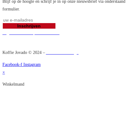
Blijf op de hoogte en schrijf je in op onze nieuwsbrief via onderstaand
formulier.
Inschrijven
Algemene verkoopsvoorwaarden
Koffie Jovado © 2024 –
Acrona Webdesign
Facebook-f
Instagram
×
Winkelmand