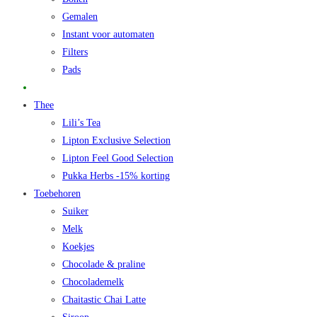
Gemalen
Instant voor automaten
Filters
Pads
Promo
Thee
Lili’s Tea
Lipton Exclusive Selection
Lipton Feel Good Selection
Pukka Herbs -15% korting
Toebehoren
Suiker
Melk
Koekjes
Chocolade & praline
Chocolademelk
Chaitastic Chai Latte