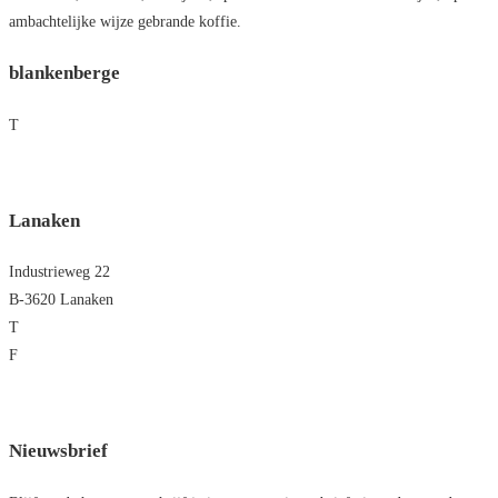
ambachtelijke wijze gebrande koffie.
blankenberge
T
+32 475 86 75 49
blankenberge@jovado.be
Lanaken
Industrieweg 22
B-3620 Lanaken
T
+32 8
9 71 73 02
F
+32 89 72 22 07
lanaken@jovado.be
Nieuwsbrief