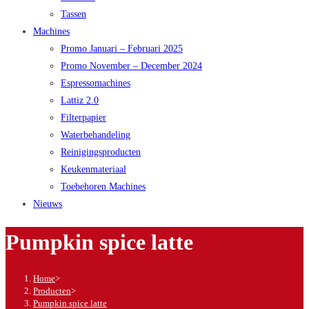
Tassen
Machines
Promo Januari – Februari 2025
Promo November – December 2024
Espressomachines
Lattiz 2.0
Filterpapier
Waterbehandeling
Reinigingsproducten
Keukenmateriaal
Toebehoren Machines
Nieuws
Pumpkin spice latte
Home
>
Producten
>
Pumpkin spice latte