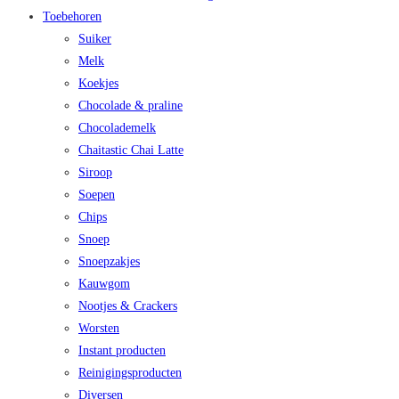
Toebehoren
Suiker
Melk
Koekjes
Chocolade & praline
Chocolademelk
Chaitastic Chai Latte
Siroop
Soepen
Chips
Snoep
Snoepzakjes
Kauwgom
Nootjes & Crackers
Worsten
Instant producten
Reinigingsproducten
Diversen