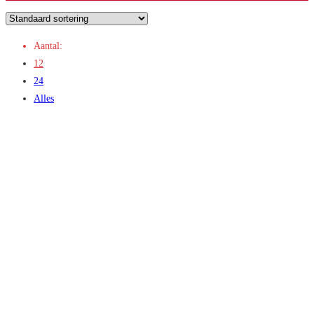
Aantal:
12
24
Alles