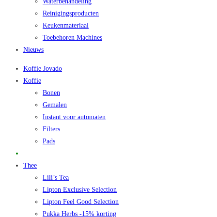
Waterbehandeling
Reinigingsproducten
Keukenmateriaal
Toebehoren Machines
Nieuws
Koffie Jovado
Koffie
Bonen
Gemalen
Instant voor automaten
Filters
Pads
Promo
Thee
Lili’s Tea
Lipton Exclusive Selection
Lipton Feel Good Selection
Pukka Herbs -15% korting