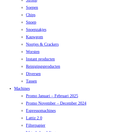
Siroop
Soepen
Chips
Snoep
Snoepzakjes
Kauwgom
Nootjes & Crackers
Worsten
Instant producten
Reinigingsproducten
Diversen
Tassen
Machines
Promo Januari – Februari 2025
Promo November – December 2024
Espressomachines
Lattiz 2.0
Filterpapier